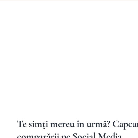
Te simți mereu în urmă? Capca
comparării pe Social Media