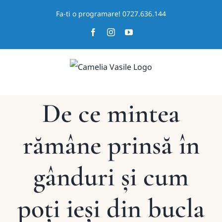
Skip
Fa-ti o programare! 0727.636.144
to
Facebook
Instagram
YouTube
content
De ce mintea
rămâne prinsă în
gânduri și cum
poți ieși din bucla