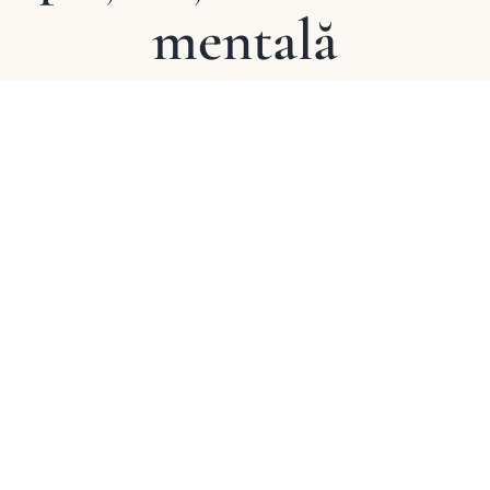
mentală
View
Larger
Image