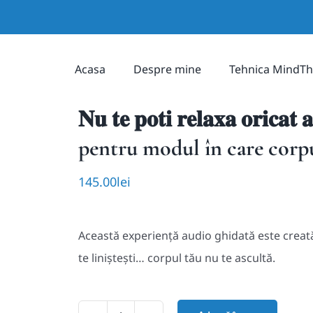
Acasa
Despre mine
Tehnica MindTh
𝐍𝐮 𝐭𝐞 𝐩𝐨𝐭𝐢 𝐫𝐞𝐥𝐚𝐱𝐚 𝐨𝐫𝐢𝐜
pentru modul în care corpu
145.00
lei
Această experiență audio ghidată este creată
te liniștești… corpul tău nu te ascultă.