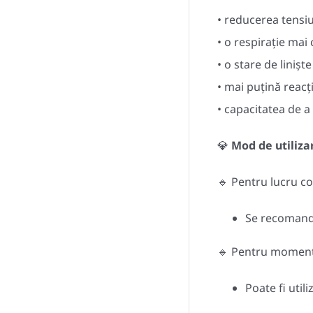
• reducerea tensiu
• o respirație mai
• o stare de liniș
• mai puțină reacți
• capacitatea de a 
💎
Mod de utiliz
🔹
Pentru lucru c
Se recomandă
🔹
Pentru moment
Poate fi uti