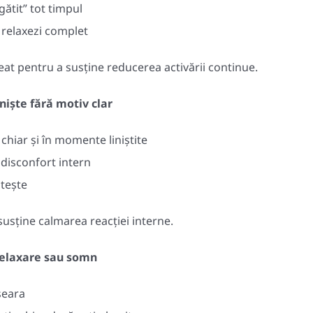
gătit” tot timpul
e relaxezi complet
eat pentru a susține reducerea activării continue.
iniște fără motiv clar
t chiar și în momente liniștite
 disconfort intern
ștește
usține calmarea reacției interne.
 relaxare sau somn
 seara