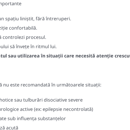
mportante
n spațiu liniștit, fără întreruperi.
iție confortabilă.
ă controlezi procesul.
lui să învețe în ritmul lui.
atul sau utilizarea în situații care necesită atenție crescu
i
ă nu este recomandată în următoarele situații:
hotice sau tulburări disociative severe
rologice active (ex: epilepsie necontrolată)
ate sub influența substanțelor
riză acută