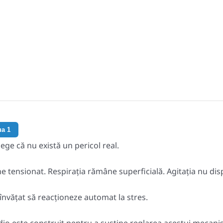
care
corpul
tău
răspunde
la
stres.
ua 1
ege că nu există un pericol real.
 tensionat. Respirația rămâne superficială. Agitația nu dis
învățat să reacționeze automat la stres.