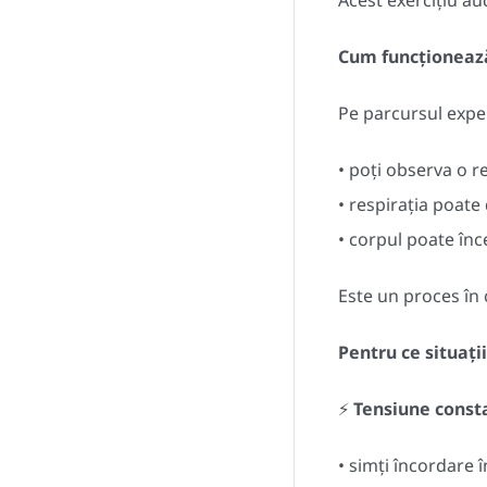
Acest exercițiu au
Cum funcționeaz
Pe parcursul exper
• poți observa o r
• respirația poate
• corpul poate în
Este un proces în 
Pentru ce situați
⚡
Tensiune consta
• simți încordare 