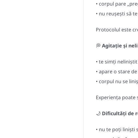
• corpul pare „pre
• nu reușești să t
Protocolul este cr
💭
Agitație și nel
• te simți neliniști
• apare o stare de
• corpul nu se lini
Experiența poate s
🌙
Dificultăți de
• nu te poți liniști