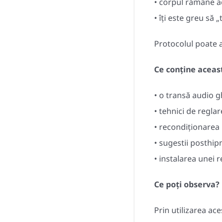
• corpul rămâne ac
• îți este greu să „
Protocolul poate a
Ce conține aceas
• o transă audio g
• tehnici de regl
• recondiționarea r
• sugestii posthi
• instalarea unei re
Ce poți observa?
Prin utilizarea ac