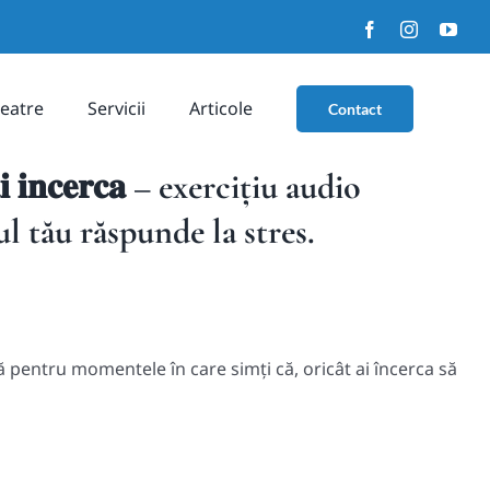
Facebook
Instagram
You
eatre
Servicii
Articole
Contact
𝐭 𝐚𝐢 𝐢𝐧𝐜𝐞𝐫𝐜𝐚 – exercițiu audio
l tău răspunde la stres.
 pentru momentele în care simți că, oricât ai încerca să