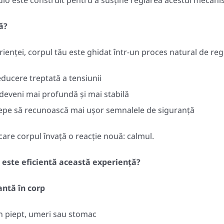
dio este construit pentru a susține reglarea acestui mecani
ă?
ienței, corpul tău este ghidat într-un proces natural de regl
educere treptată a tensiunii
 deveni mai profundă și mai stabilă
cepe să recunoască mai ușor semnalele de siguranță
care corpul învață o reacție nouă: calmul.
i este eficientă această experiență?
ntă în corp
în piept, umeri sau stomac