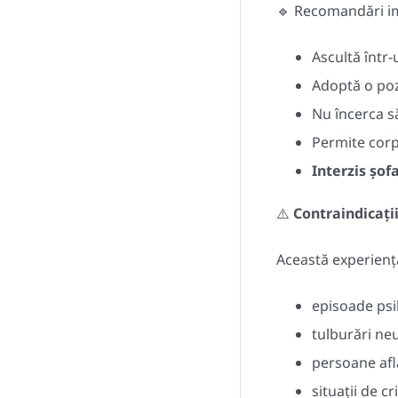
🔹
Recomandări i
Ascultă într-u
Adoptă o poz
Nu încerca s
Permite corpu
Interzis șof
⚠️
Contraindicați
Această experienț
episoade psi
tulburări neu
persoane afl
situații de c