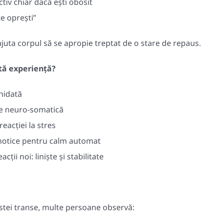
tiv chiar dacă ești obosit
te oprești”
juta corpul să se apropie treptat de o stare de repaus.
tă experiență?
hidată
are neuro-somatică
eacției la stres
pnotice pentru calm automat
acții noi: liniște și stabilitate
estei transe, multe persoane observă: