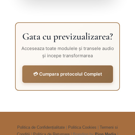
Gata cu previzualizarea?
Acceseaza toate modulele și transele audio
și incepe transformarea
💳 Cumpara protocolul Complet
Politica de Confidențialitate
|
Politica Cookies
|
Termeni si
Conditii
|
Politica de Returnare
| Branding by
Pion Media
|