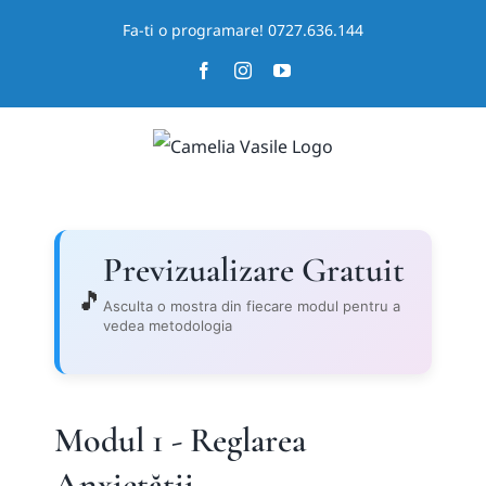
Skip
Fa-ti o programare! 0727.636.144
to
Facebook
Instagram
YouTube
content
Previzualizare Gratuit
🎵
Asculta o mostra din fiecare modul pentru a
vedea metodologia
Modul 1 - Reglarea
Anxietății