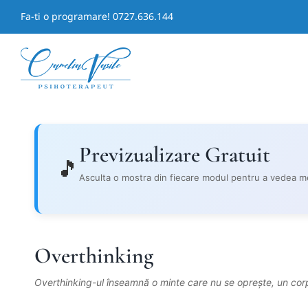
Skip
Fa-ti o programare! 0727.636.144
to
content
Previzualizare Gratuit
🎵
Asculta o mostra din fiecare modul pentru a vedea m
Overthinking
Overthinking-ul înseamnă o minte care nu se oprește, un corp t