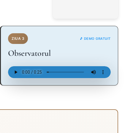
ZIUA 3
🎵 DEMO GRATUIT
Observatorul